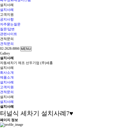
폐수정화재생시스템
설치사례
설치사례
고객지원
공지사항
자주묻는질문
질문/답변
관련사이트
견적문의
견적문의
02-2628-8866
MENU
G
a
l
l
e
r
y
설
치
사
례
자동세차기 제조 선두기업 (주)세홍
설치사례
회사소개
제품소개
설치사례
고객지원
견적문의
설치사례
설치사례
설치사례
터널식 세차기 설치사례7♥
페이지 정보