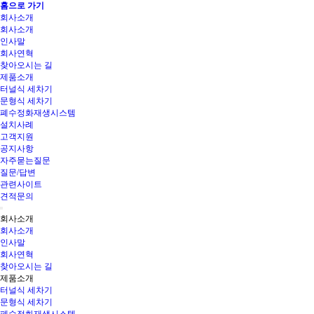
홈으로 가기
회사소개
회사소개
인사말
회사연혁
찾아오시는 길
제품소개
터널식 세차기
문형식 세차기
폐수정화재생시스템
설치사례
고객지원
공지사항
자주묻는질문
질문/답변
관련사이트
견적문의
회사소개
회사소개
인사말
회사연혁
찾아오시는 길
제품소개
터널식 세차기
문형식 세차기