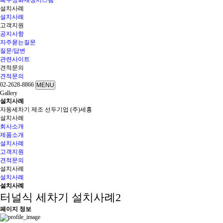
폐수정화재생시스템
설치사례
설치사례
고객지원
공지사항
자주묻는질문
질문/답변
관련사이트
견적문의
견적문의
02-2628-8866
MENU
G
a
l
l
e
r
y
설
치
사
례
자동세차기 제조 선두기업 (주)세홍
설치사례
회사소개
제품소개
설치사례
고객지원
견적문의
설치사례
설치사례
설치사례
터널식 세차기 설치사례2
페이지 정보