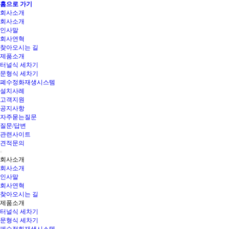
홈으로 가기
회사소개
회사소개
인사말
회사연혁
찾아오시는 길
제품소개
터널식 세차기
문형식 세차기
폐수정화재생시스템
설치사례
고객지원
공지사항
자주묻는질문
질문/답변
관련사이트
견적문의
회사소개
회사소개
인사말
회사연혁
찾아오시는 길
제품소개
터널식 세차기
문형식 세차기